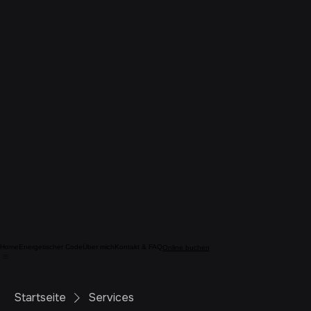
Home
Energetischer Code
Über mich
Kontakt & FAQ
Online buchen